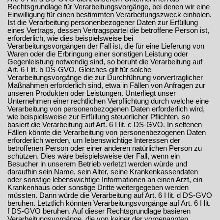
Rechtsgrundlage für Verarbeitungsvorgänge, bei denen wir eine
Einwilligung für einen bestimmten Verarbeitungszweck einholen.
Ist die Verarbeitung personenbezogener Daten zur Erfüllung
eines Vertrags, dessen Vertragspartei die betroffene Person ist,
erforderlich, wie dies beispielsweise bei
Verarbeitungsvorgängen der Fall ist, die für eine Lieferung von
Waren oder die Erbringung einer sonstigen Leistung oder
Gegenleistung notwendig sind, so beruht die Verarbeitung auf
Art. 6 I lit. b DS-GVO. Gleiches gilt für solche
Verarbeitungsvorgänge die zur Durchführung vorvertraglicher
Maßnahmen erforderlich sind, etwa in Fällen von Anfragen zur
unseren Produkten oder Leistungen. Unterliegt unser
Unternehmen einer rechtlichen Verpflichtung durch welche eine
Verarbeitung von personenbezogenen Daten erforderlich wird,
wie beispielsweise zur Erfüllung steuerlicher Pflichten, so
basiert die Verarbeitung auf Art. 6 I lit. c DS-GVO. In seltenen
Fällen könnte die Verarbeitung von personenbezogenen Daten
erforderlich werden, um lebenswichtige Interessen der
betroffenen Person oder einer anderen natürlichen Person zu
schützen. Dies wäre beispielsweise der Fall, wenn ein
Besucher in unserem Betrieb verletzt werden würde und
daraufhin sein Name, sein Alter, seine Krankenkassendaten
oder sonstige lebenswichtige Informationen an einen Arzt, ein
Krankenhaus oder sonstige Dritte weitergegeben werden
müssten. Dann würde die Verarbeitung auf Art. 6 I lit. d DS-GVO
beruhen. Letztlich könnten Verarbeitungsvorgänge auf Art. 6 I lit.
f DS-GVO beruhen. Auf dieser Rechtsgrundlage basieren
Verarbeitungsvorgänge, die von keiner der vorgenannten