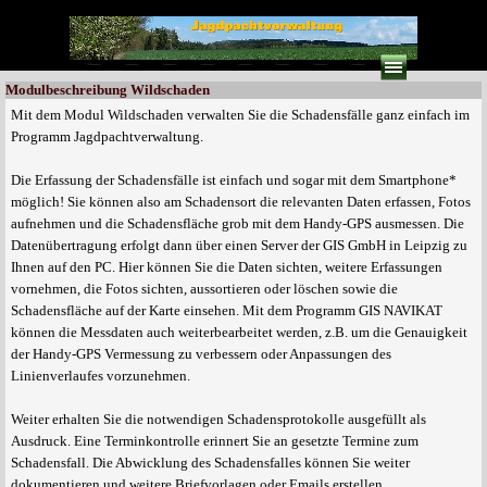
Direkt zum Seiteninhalt
Menü überspringen
Modulbeschreibung Wildschaden
Mit dem Modul Wildschaden verwalten Sie die Schadensfälle ganz einfach im
Programm Jagdpachtverwaltung.
Die Erfassung der Schadensfälle ist einfach und sogar mit dem Smartphone*
möglich! Sie können also am Schadensort die relevanten Daten erfassen, Fotos
aufnehmen und die Schadensfläche grob mit dem Handy-GPS ausmessen. Die
Datenübertragung erfolgt dann über einen Server der GIS GmbH in Leipzig zu
Ihnen auf den PC. Hier können Sie die Daten sichten, weitere Erfassungen
vornehmen, die Fotos sichten, aussortieren oder löschen sowie die
Schadensfläche auf der Karte einsehen. Mit dem Programm GIS NAVIKAT
können die Messdaten auch weiterbearbeitet werden, z.B. um die Genauigkeit
der Handy-GPS Vermessung zu verbessern oder Anpassungen des
Linienverlaufes vorzunehmen.
Weiter erhalten Sie die notwendigen Schadensprotokolle ausgefüllt als
Ausdruck. Eine Terminkontrolle erinnert Sie an gesetzte Termine zum
Schadensfall. Die Abwicklung des Schadensfalles können Sie weiter
dokumentieren und weitere Briefvorlagen oder Emails erstellen.